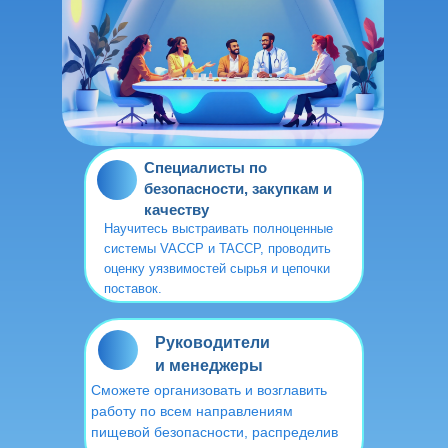
Специалисты по
безопасности, закупкам и
качеству
Научитесь выстраивать полноценные
системы VACCP и TACCP, проводить
оценку уязвимостей сырья и цепочки
поставок.
Руководители
и менеджеры
Сможете организовать и возглавить
работу по всем направлениям
пищевой безопасности, распределив