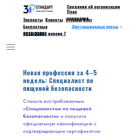
Сведения об организации
План
семинаров
Эксперты
Клиенты
Отзывы
Блог
Works
Бесплатные
Дистанционные курсы
About
материалы
FSSC 22000 версия 7
FSSC 22000 версия 7
Новая профессия за 4–5
недель: Специалист по
пищевой безопасности
Станьте востребованным
«Специалистом по пищевой
безопасности»
и получите
официальную квалификацию с
подтверждающим сертификатом