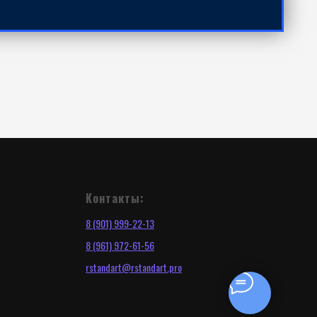
Контакты:
8 (901) 999-22-13
8 (961) 972-61-56
r
standart@rstandart.pro