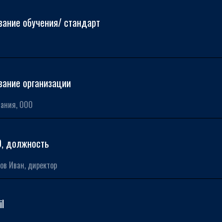
вание обучения/ стандарт
вание организации
, должность
il