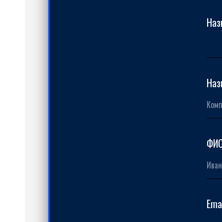
Наз
я
Наз
А
ФИО
Ema
КИЕ