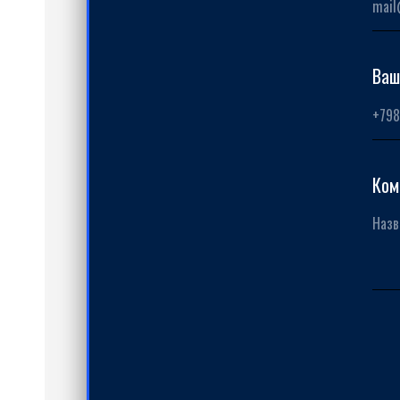
Ваш
Ком
диту