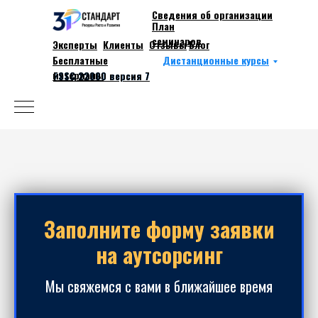
Сведения об организации
План
семинаров
Эксперты
Клиенты
Отзывы
Блог
Works
Бесплатные
Дистанционные курсы
About
материалы
FSSC 22000 версия 7
FSSC 22000 версия 7
Заполните форму заявки
на аутсорсинг
Мы свяжемся с вами в ближайшее время