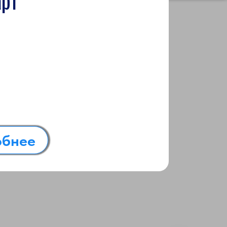
арт
обнее