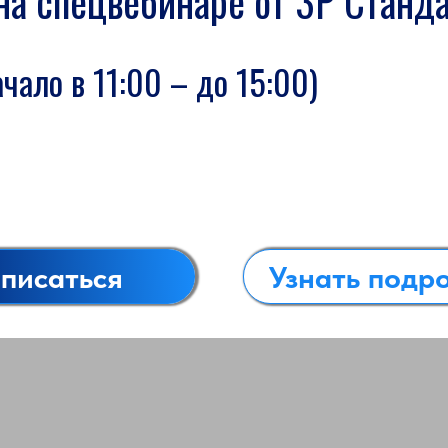
на спецвебинаре от 3Р Станд
ачало в 11:00 – до 15:00)
писаться
Узнать подр