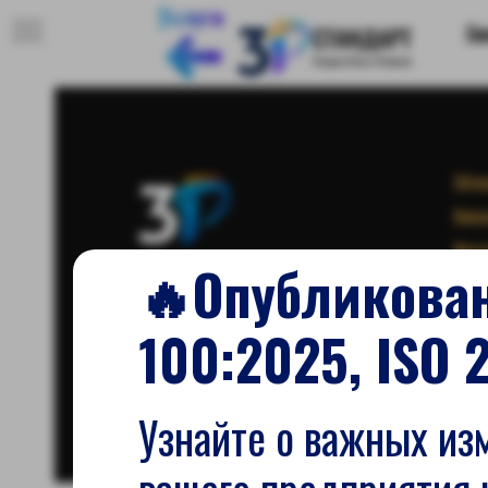
Услуги
Св
Обуч
Конс
Инст
🔥Опубликова
Эксп
100:2025, ISO 
© 2022 Все права защищены 3Р Стандарт
Политика конфиденциальности
Узнайте о важных из