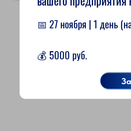
вашего предприятия 
📅 27 ноября | 1 день (н
я
💰 5000 руб.
За
А
КИЕ