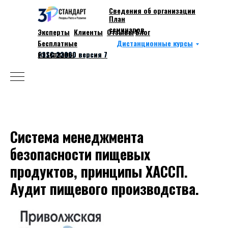
Сведения об организации
План
семинаров
Эксперты
Клиенты
Отзывы
Блог
Works
Бесплатные
Дистанционные курсы
About
материалы
FSSC 22000 версия 7
FSSC 22000 версия 7
Система менеджмента
безопасности пищевых
продуктов, принципы ХАССП.
Аудит пищевого производства.