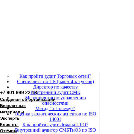
FSSC 22000 V7
HACCP
VACCP
TACCP
ISO 22002-100:2025, ISO 22002-Х:2025
Культура пищевой безопасности
About
Как пройти аудит Торговых сетей?
Works
Специалист по ПБ (пакет 4-х курсов)
Директор по качеству
Внутренний аудит СМК
+7 901 999 22 13
Мероприятия по управлению
Сведения об организации
опасностями
Бесплатные
Метод "5 Почему?"
материалы
Оценка экологических аспектов по ISO
Эксперты
14001
Клиенты
Как пройти аудит Лемана ПРО?
Внутренний аудитор СМБТиОЗ по ISO
Отзывы